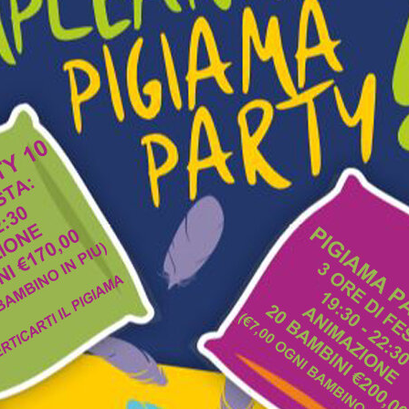
PREZZI
GIOVED
FEBBR