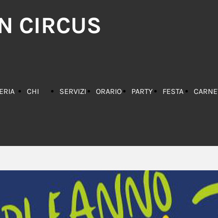
N CIRCUS
ERIA
CHI
SERVIZI
ORARIO
PARTY
FESTA
CARNE
GINI
SIAMO
-
PARCO
PIZZA
PARTY
2020